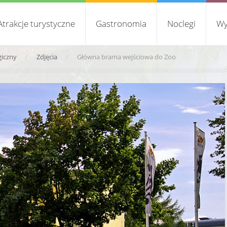
Atrakcje turystyczne
Gastronomia
Noclegi
Wy
giczny
Zdjęcia
Główna brama wejściowa do Zoo