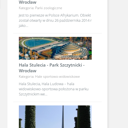
Wrocław
Kategoria: Parki zoologiczne
Jest to pierwsze w Polsce Afrykarium. Obiekt
został otwarty w dniu 26 października 2014 r
jako...
Hala Stulecia - Park Szczytnicki -
Wrocław
Kategoria: Hale sportowo-widowiskowe
Hala Stulecia, Hala Ludowa – hala
widowiskowo-sportowa położona w parku
Szczytnickim we...