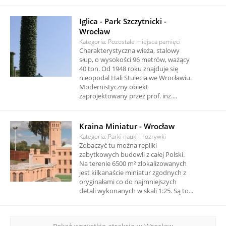
Iglica - Park Szczytnicki -
Wrocław
Kategoria: Pozostałe miejsca pamięci
Charakterystyczna wieża, stalowy
słup, o wysokości 96 metrów, ważący
40 ton. Od 1948 roku znajduje się
nieopodal Hali Stulecia we Wrocławiu.
Modernistyczny obiekt
zaprojektowany przez prof. inż....
Kraina Miniatur - Wrocław
Kategoria: Parki nauki i rozrywki
Zobaczyć tu można repliki
zabytkowych budowli z całej Polski.
Na terenie 6500 m² zlokalizowanych
jest kilkanaście miniatur zgodnych z
oryginałami co do najmniejszych
detali wykonanych w skali 1:25. Są to...