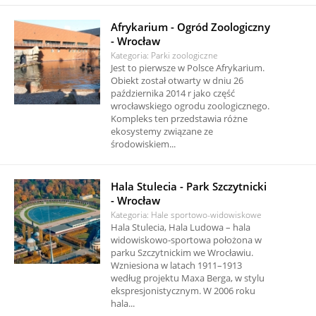
Afrykarium - Ogród Zoologiczny
- Wrocław
Kategoria: Parki zoologiczne
Jest to pierwsze w Polsce Afrykarium.
Obiekt został otwarty w dniu 26
października 2014 r jako część
wrocławskiego ogrodu zoologicznego.
Kompleks ten przedstawia różne
ekosystemy związane ze
środowiskiem...
Hala Stulecia - Park Szczytnicki
- Wrocław
Kategoria: Hale sportowo-widowiskowe
Hala Stulecia, Hala Ludowa – hala
widowiskowo-sportowa położona w
parku Szczytnickim we Wrocławiu.
Wzniesiona w latach 1911–1913
według projektu Maxa Berga, w stylu
ekspresjonistycznym. W 2006 roku
hala...