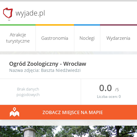
wyjade.pl
Atrakcje
Gastronomia
Noclegi
Wydarzenia
turystyczne
Ogród Zoologiczny
-
Wrocław
Nazwa zdjęcia: Baszta Niedźwiedzi
0.0
Brak danych
/5
pogodowych
Liczba ocen:
0
ZOBACZ MIEJSCE NA MAPIE