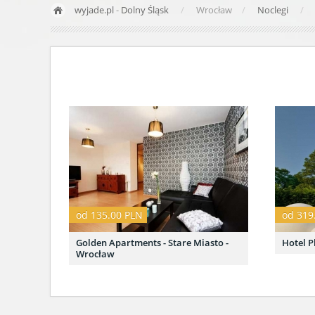
wyjade.pl
-
Dolny Śląsk
Wrocław
Noclegi
od 135.00 PLN
od 319
Golden Apartments - Stare Miasto -
Hotel P
Wrocław