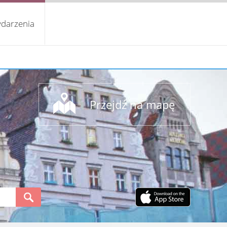
darzenia
Przejdź na mapę
S