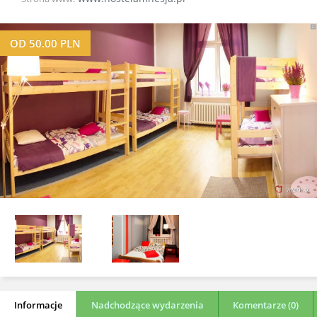
OD
50.00
PLN
Informacje
Nadchodzące wydarzenia
Komentarze (0)