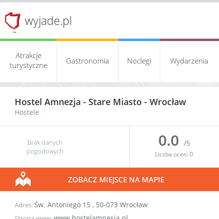
wyjade.pl
Atrakcje
Gastronomia
Noclegi
Wydarzenia
turystyczne
Hostel Amnezja -
Stare Miasto
-
Wrocław
Hostele
0.0
Brak danych
/5
pogodowych
Liczba ocen:
0
ZOBACZ MIEJSCE NA MAPIE
Św. Antoniego 15
,
50-073
Wrocław
Adres:
www.hostelamnesja.pl
Strona www: