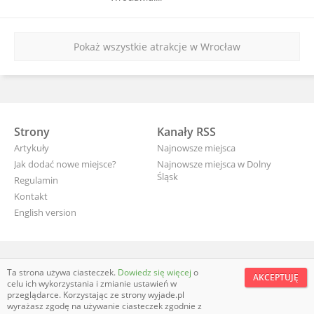
Pokaż wszystkie atrakcje w Wrocław
Strony
Kanały RSS
Artykuły
Najnowsze miejsca
Jak dodać nowe miejsce?
Najnowsze miejsca w Dolny
Śląsk
Regulamin
Kontakt
English version
wyjade.pl - turystyczna Polska
Ta strona używa ciasteczek.
Dowiedz się więcej
o
AKCEPTUJĘ
celu ich wykorzystania i zmianie ustawień w
przeglądarce. Korzystając ze strony wyjade.pl
wyrażasz zgodę na używanie ciasteczek zgodnie z