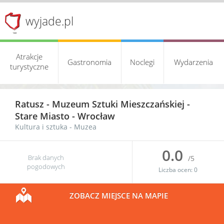
wyjade.pl
Atrakcje
Gastronomia
Noclegi
Wydarzenia
turystyczne
Ratusz - Muzeum Sztuki Mieszczańskiej -
Stare Miasto
-
Wrocław
Kultura i sztuka
-
Muzea
0.0
Brak danych
/5
pogodowych
Liczba ocen:
0
ZOBACZ MIEJSCE NA MAPIE