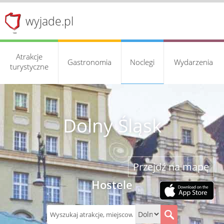
wyjade.pl
Atrakcje
Gastronomia
Noclegi
Wydarzenia
turystyczne
Dolny Śląsk
Przejdź na mapę
Hostele
S